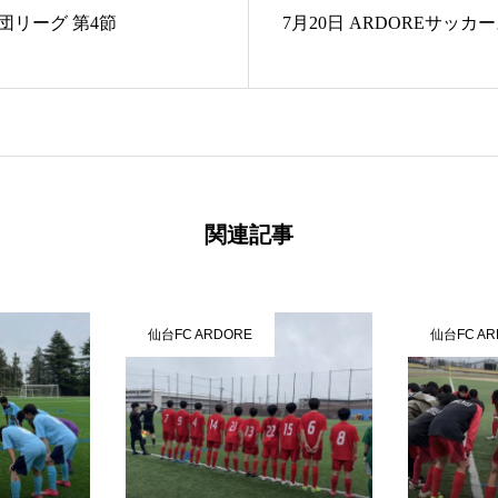
団リーグ 第4節
7月20日 ARDOREサッカ
ーム紹介
スケジュール
メンバー募集
ギャラリー
お知
関連記事
仙台FC ARDORE
仙台FC AR