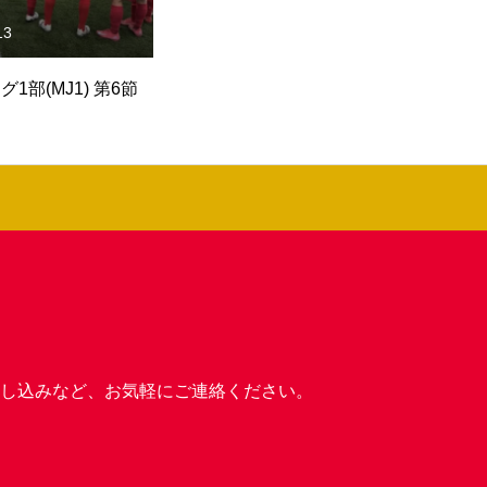
30
2025.04.30
グ1部(MJ1) 第5節
U15 県リーグ1部(MJ1) 第４節
U
談・お申し込みなど、お気軽にご連絡ください。