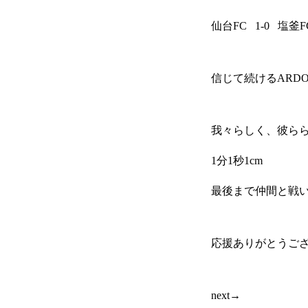
仙台FC 1-0 塩釜F
信じて続けるARD
HOME
我々らしく、彼ら
1分1秒1cm
ARDOREについて
最後まで仲間と戦
チーム紹介
応援ありがとうございま
next→
スケジュール