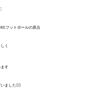
C
OREフットボールの原点
らしく
います
した🙇‍♀️