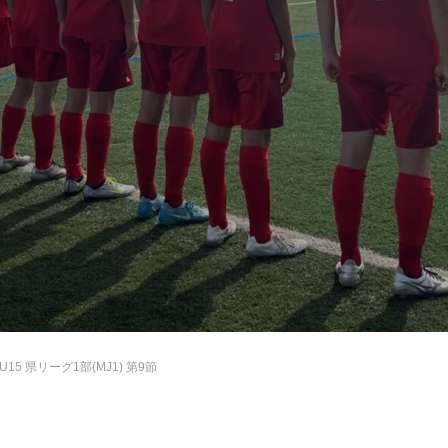
U15 県リーグ1部(MJ1) 第9節