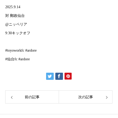
2025.9.14
対 郵政仙台
@ニッペリア
9:30キックオフ
#toyoworkfc #ardore
HOME
#仙台fc #ardore
ARDOREについて
チーム紹介
スケジュール
前の記事
次の記事
メンバー募集
ギャラリー