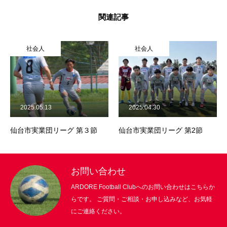
関連記事
お知らせ
お問い合わせ
社会人
社会人
HOME
ARDOREについて
チーム紹介
スケジュール
メンバー
2025.05.13
2025.04.30
仙台市実業団リーグ 第３節
仙台市実業団リーグ 第2節
お問い合わせ
ARDORE Football Clubへのお問い合わせはこちらか
らです。 ご質問・ご相談・お申し込みなど、お気軽
にご連絡ください。